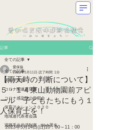
記事
全ての記事
愛保協
全ての記事
2023年5月11日
読了時間: 1分
【雨天時の判断について】
署名学習会
５・１４東山動物園前アピ
コロナ関連要望書
コロナ感染防止学習会
ール 子どもたちにもう１
保育アクション２０２０
人保育士を！
地域連代表者会議
退職手当共済制度 Web署名
2023年5月14日(日)10：00～11：00