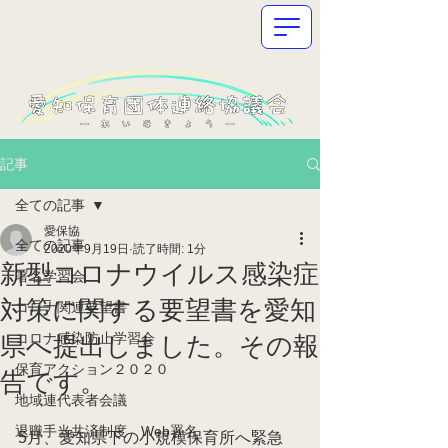
記事
全ての記事
愛保協
全ての記事
2020年9月19日
読了時間: 1分
新型コロナウイルス感染症
署名学習会
対策に関する要望書を愛知
コロナ関連要望書
コロナ感染防止学習会
県へ提出しました。その報
保育アクション２０２０
告です。
地域連代表者会議
退職手当共済制度 Web署名
5月、愛知県下の小規模保育所へ緊急